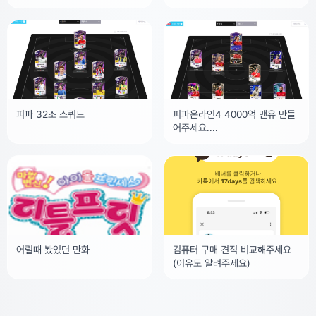
데 약정기간 다되서 옮길거고 인
이션 찾아요 강철의 연금술사랑
터넷1+티비2 입니다
비슷한 이름이였고
피파 32조 스쿼드
피파온라인4 4000억 맨유 만들
어주세요....
어릴때 봤었던 만화
컴퓨터 구매 견적 비교해주세요
(이유도 알려주세요)