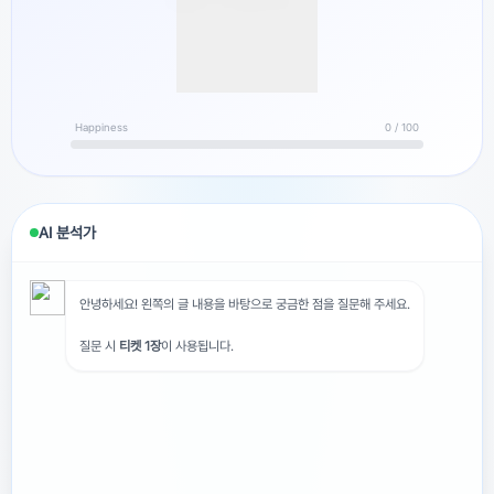
티 사주로 봤을 때는 계속 오사카가 잘 맞다고 하다가 한 번씩
도쿄가 잘 맞다고 왔다갔다 하길래 헷갈려서 질문 드립니다…
두 곳 다 제가 끌리긴 하지만 도쿄는 물가나 월세 때문에 오사
카로 생각 중이긴 합니다만 혹시나 더 잘 맞는 지역이 있을까
하여 질문 드려요!양력2003.01.08 낮12:50음력
Happiness
0 / 100
2002.12.06입니다
AI 분석가
안녕하세요! 왼쪽의 글 내용을 바탕으로 궁금한 점을 질문해 주세요.
광고를 닫거나 티켓 5개로 해제
질문 시
티켓 1장
이 사용됩니다.